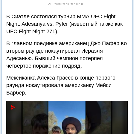
AP Photo/Frank Franklin II
В Сиэтле состоялся турнир ММА UFC Fight
Night: Adesanya vs. Pyfer (известный также как
UFC Fight Night 271).
В главном поединке американец Джо Пафер во
втором раунде нокаутировал Исраэля
Адесанью. Бывший чемпион потерпел
четвертое поражение подряд.
Мексиканка Алекса Грассо в конце первого
раунда нокаутировала американку Мейси
Барбер.