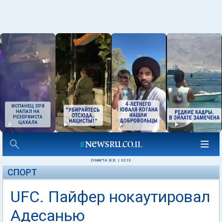
ИСПАНЕЦ ЗРЯ
НАПАЛ НА
РЕЗЕРВИСТА
ЦАХАЛА
29 МАРТА 2026
|
02:13
СПОРТ
UFC. Пайфер нокаутировал
Адесанью