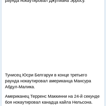
раунда нокаутировал Джулиана Эрросу.
Тунисец Юсри Белгаруи в конце третьего
раунда нокаутировал американца Мансура
Абдул-Малика.
Американец Терренс Маккинни на 24-й секунде
боя нокаутировал канадца кайла Нельсона.