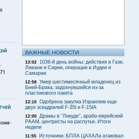
о
кий
ВАЖНЫЕ НОВОСТИ
1036-й день войны: действия в Газе,
13:02
т
Ливане и Сирии, операции в Иудее и
671
Самарии
Умер шестимесячный младенец из
12:58
Бней-Брака, задохнувшийся из-за
пластикового пакета
Одобрена закупка Израилем еще
12:10
тчей
двух эскадрилий F-35I и F-15IA
Драмы в "Ликуде", арабо-еврейский
12:00
РААМ, центристы на распутье. Итоги
хома-
недели
Источники: БПЛА ЦАХАЛа атаковал
11:55