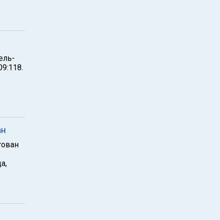
ель-
9:118.
ан
тован
а,