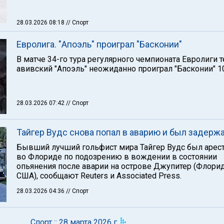
28.03.2026 08:18
// Спорт
Евролига. "Апоэль" проиграл "Басконии"
В матче 34-го тура регулярного чемпионата Евролиги т
авивский "Апоэль" неожиданно проиграл "Басконии" 10
28.03.2026 07:42
// Спорт
Тайгер Вудс снова попал в аварию и был задерж
Бывший лучший гольфист мира Тайгер Вудс был арес
во Флориде по подозрению в вождении в состоянии
опьянения после аварии на острове Джупитер (Флорид
США), сообщают Reuters и Associated Press.
28.03.2026 04:36
// Спорт
Спорт :: 28 марта 2026 г.