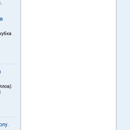
,
 в
кубка
м
ллов).
х
олу.