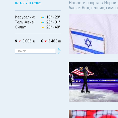
Новости спорта в Израил
07 АВГУСТА 2026
баскетбол, теннис, гимн
Иерусалим:
18° -
29°
Тель-Авив:
25° -
31°
Эйлат:
28° -
40°
$
3.006 ₪
€
3.463 ₪