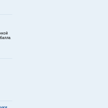
нкой
балла.
янки