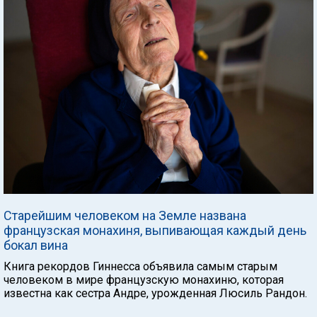
Старейшим человеком на Земле названа
французская монахиня, выпивающая каждый день
бокал вина
Книга рекордов Гиннесса объявила самым старым
человеком в мире французскую монахиню, которая
известна как сестра Андре, урожденная Люсиль Рандон.