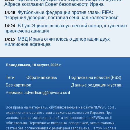
Айреса возглавил Совет безопасности Ирана
Футбольные федерации против главы FIFA:
14:49
"Нарушил доверие, поставил себя над коллективом"
В Гуш-Эционе вспыхнул лесной пожар, к тушению
14:24
привлечена авиация
МВД Ирана отчиталось о депортации двух
14:15
миллионов афганцев
Понедельник, 10 августа 2026 г.
Теги
Обратная связь
Подписка на новости (RSS)
Без картинок
Данные редакции и устав
Реклама:
advertising@newsru.co.il
Все права на материалы, опубликованные на сайте NEWSru.co.il ,
охраняются в соответствии с законодательством Израиля. При
использовании материалов сайта гиперссылка на NEWSru.co.il
обязательна. Перепечатка интервью, репортажей, эксклюзивных
статей без согласования с редакцией запрещена – в том числе в