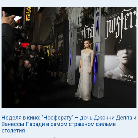
Неделя в кино: "Носферату" – дочь Джонни Деппа и
Ванессы Паради в самом страшном фильме
столетия