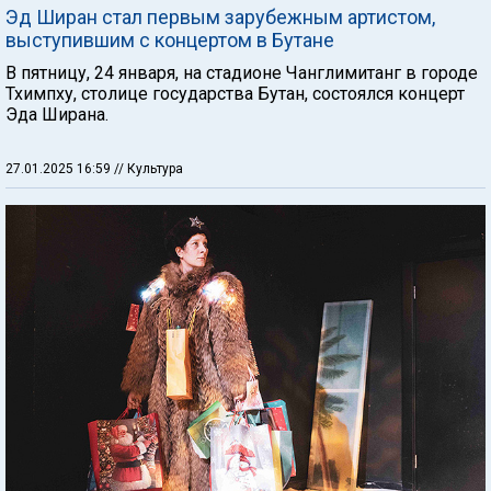
Эд Ширан стал первым зарубежным артистом,
выступившим с концертом в Бутане
В пятницу, 24 января, на стадионе Чанглимитанг в городе
Тхимпху, столице государства Бутан, состоялся концерт
Эда Ширана.
27.01.2025 16:59
// Культура