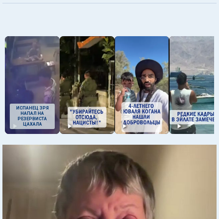
ИСПАНЕЦ ЗРЯ
НАПАЛ НА
РЕЗЕРВИСТА
ЦАХАЛА