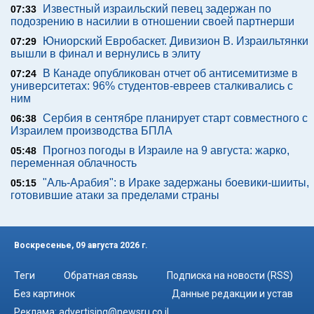
Известный израильский певец задержан по
07:33
подозрению в насилии в отношении своей партнерши
Юниорский Евробаскет. Дивизион В. Израильтянки
07:29
вышли в финал и вернулись в элиту
В Канаде опубликован отчет об антисемитизме в
07:24
университетах: 96% студентов-евреев сталкивались с
ним
Сербия в сентябре планирует старт совместного с
06:38
Израилем производства БПЛА
Прогноз погоды в Израиле на 9 августа: жарко,
05:48
переменная облачность
"Аль-Арабия": в Ираке задержаны боевики-шииты,
05:15
готовившие атаки за пределами страны
Воскресенье, 09 августа 2026 г.
Теги
Обратная связь
Подписка на новости (RSS)
Без картинок
Данные редакции и устав
Реклама:
advertising@newsru.co.il