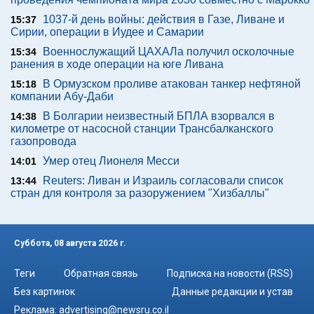
1037-й день войны: действия в Газе, Ливане и
15:37
Сирии, операции в Иудее и Самарии
Военнослужащий ЦАХАЛа получил осколочные
15:34
ранения в ходе операции на юге Ливана
В Ормузском проливе атакован танкер нефтяной
15:18
компании Абу-Даби
В Болгарии неизвестный БПЛА взорвался в
14:38
километре от насосной станции Трансбалканского
газопровода
Умер отец Лионеля Месси
14:01
Reuters: Ливан и Израиль согласовали список
13:44
стран для контроля за разоружением "Хизбаллы"
Суббота, 08 августа 2026 г.
Теги
Обратная связь
Подписка на новости (RSS)
Без картинок
Данные редакции и устав
Реклама:
advertising@newsru.co.il