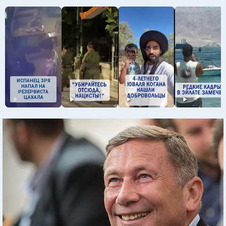
ИСПАНЕЦ ЗРЯ
НАПАЛ НА
РЕЗЕРВИСТА
ЦАХАЛА