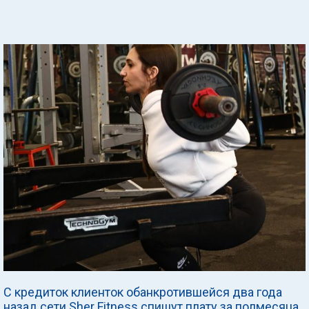
С кредиток клиенток обанкротившейся два года
назад сети Sher Fitness спишут плату за полмесяца