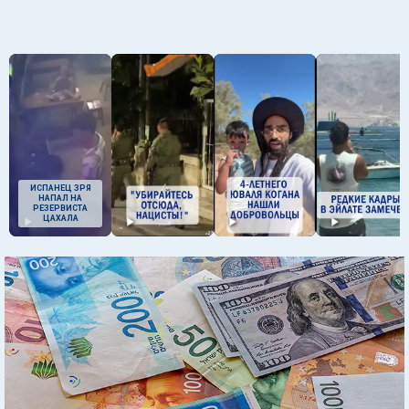
ИСПАНЕЦ ЗРЯ
НАПАЛ НА
РЕЗЕРВИСТА
ЦАХАЛА