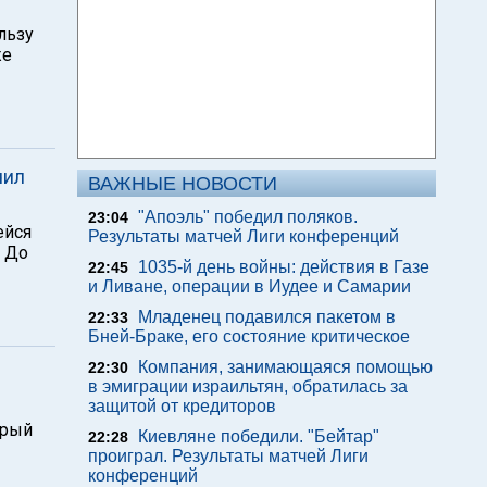
льзу
же
чил
ВАЖНЫЕ НОВОСТИ
"Апоэль" победил поляков.
23:04
ейся
Результаты матчей Лиги конференций
. До
1035-й день войны: действия в Газе
22:45
и Ливане, операции в Иудее и Самарии
Младенец подавился пакетом в
22:33
Бней-Браке, его состояние критическое
Компания, занимающаяся помощью
22:30
в эмиграции израильтян, обратилась за
защитой от кредиторов
орый
Киевляне победили. "Бейтар"
22:28
проиграл. Результаты матчей Лиги
конференций