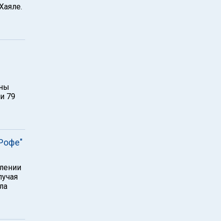
Хаяле.
аны
и 79
Рофе"
елении
лучая
ла