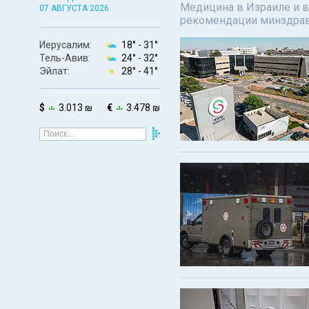
Медицина в Израиле и в
07 АВГУСТА 2026
рекомендации минздрав
Иерусалим:
18° -
31°
Тель-Авив:
24° -
32°
Эйлат:
28° -
41°
$
3.013 ₪
€
3.478 ₪