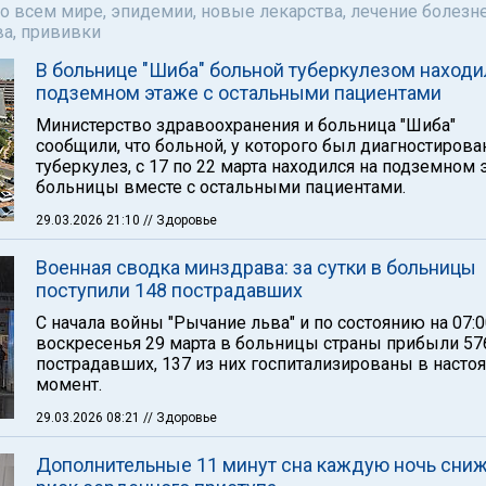
о всем мире, эпидемии, новые лекарства, лечение болезне
а, прививки
В больнице "Шиба" больной туберкулезом находи
подземном этаже с остальными пациентами
Министерство здравоохранения и больница "Шиба"
сообщили, что больной, у которого был диагностирова
туберкулез, с 17 по 22 марта находился на подземном 
больницы вместе с остальными пациентами.
29.03.2026 21:10
// Здоровье
Военная сводка минздрава: за сутки в больницы
поступили 148 пострадавших
С начала войны "Рычание льва" и по состоянию на 07:
воскресенья 29 марта в больницы страны прибыли 57
пострадавших, 137 из них госпитализированы в насто
момент.
29.03.2026 08:21
// Здоровье
Дополнительные 11 минут сна каждую ночь сни