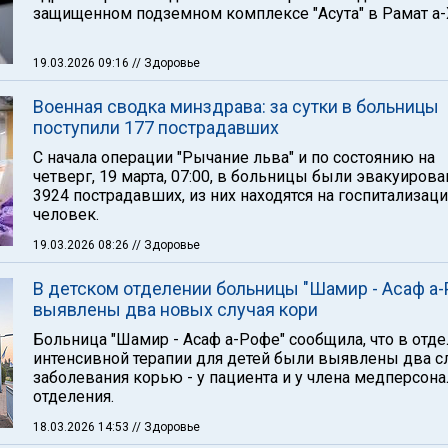
защищенном подземном комплексе "Асута" в Рамат а-
19.03.2026 09:16
// Здоровье
Военная сводка минздрава: за сутки в больницы
поступили 177 пострадавших
C начала операции "Рычание льва" и по состоянию на
четверг, 19 марта, 07:00, в больницы были эвакуиров
3924 пострадавших, из них находятся на госпитализаци
человек.
19.03.2026 08:26
// Здоровье
В детском отделении больницы "Шамир - Асаф а-
выявлены два новых случая кори
Больница "Шамир - Асаф а-Рофе" сообщила, что в отд
интенсивной терапии для детей были выявлены два с
заболевания корью - у пациента и у члена медперсона
отделения.
18.03.2026 14:53
// Здоровье