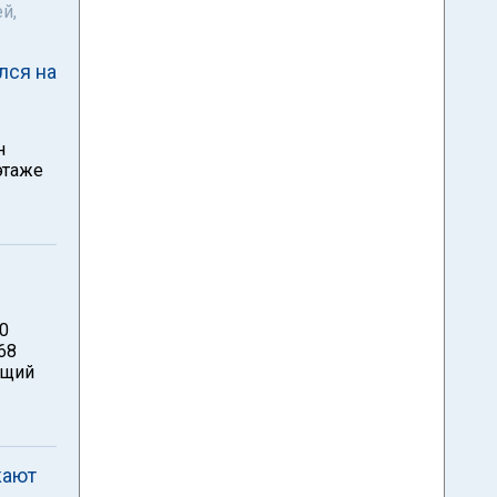
й,
лся на
н
этаже
00
68
ящий
жают