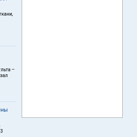
ткани,
льта –
азал
ены
а
23