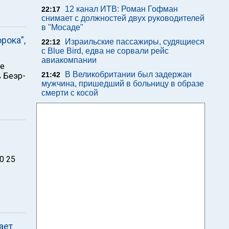
12 канал ИТВ: Роман Гофман
22:17
снимает с должностей двух руководителей
в "Мосаде"
рока",
Израильские пассажиры, судящиеся
22:12
с Blue Bird, едва не сорвали рейс
авиакомпании
де
В Великобритании был задержан
21:42
в Беэр-
мужчина, пришедший в больницу в образе
смерти с косой
0 25
ает