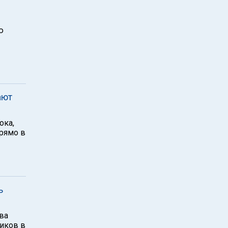
ю
ают
ока,
прямо в
ь
ва
иков в