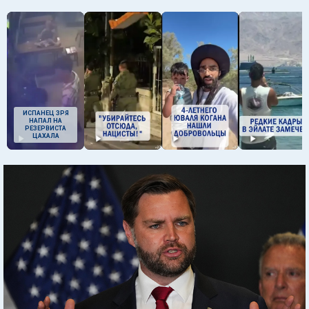
ИСПАНЕЦ ЗРЯ
НАПАЛ НА
РЕЗЕРВИСТА
ЦАХАЛА