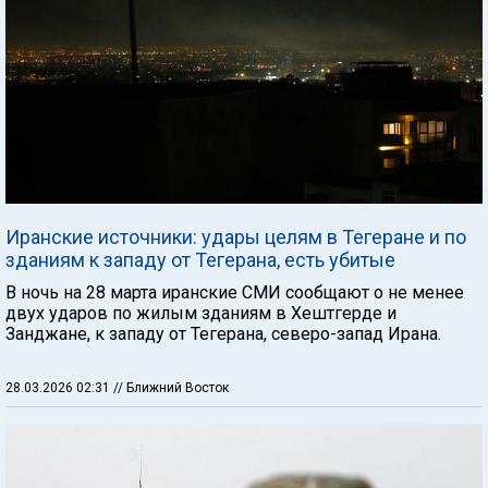
Иранские источники: удары целям в Тегеране и по
зданиям к западу от Тегерана, есть убитые
В ночь на 28 марта иранские СМИ сообщают о не менее
двух ударов по жилым зданиям в Хештгерде и
Занджане, к западу от Тегерана, северо-запад Ирана.
28.03.2026 02:31
// Ближний Восток