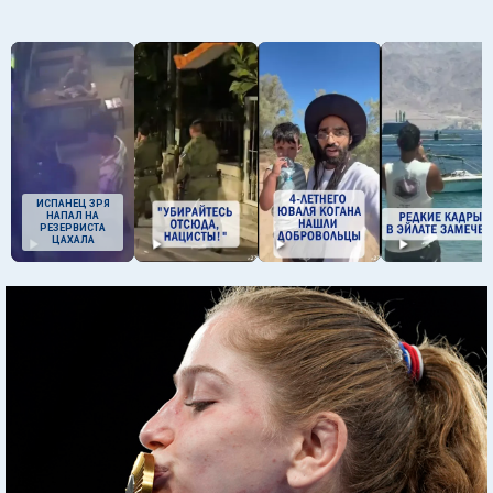
ИСПАНЕЦ ЗРЯ
НАПАЛ НА
РЕЗЕРВИСТА
ЦАХАЛА