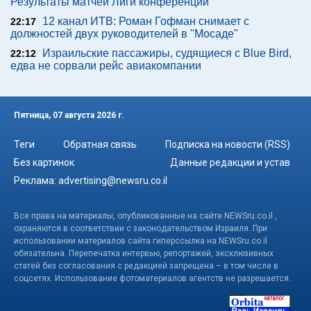
Результаты матчей Лиги конференций
12 канал ИТВ: Роман Гофман снимает с
22:17
должностей двух руководителей в "Мосаде"
Израильские пассажиры, судящиеся с Blue Bird,
22:12
едва не сорвали рейс авиакомпании
Пятница, 07 августа 2026 г.
Теги
Обратная связь
Подписка на новости (RSS)
Без картинок
Данные редакции и устав
Реклама:
advertising@newsru.co.il
Все права на материалы, опубликованные на сайте NEWSru.co.il ,
охраняются в соответствии с законодательством Израиля. При
использовании материалов сайта гиперссылка на NEWSru.co.il
обязательна. Перепечатка интервью, репортажей, эксклюзивных
статей без согласования с редакцией запрещена – в том числе в
соцсетях. Использование фотоматериалов агентств не разрешается.