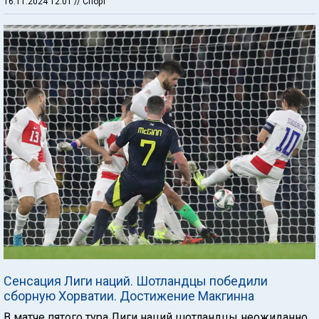
16.11.2024 12:01
// Спорт
Сенсация Лиги наций. Шотландцы победили
сборную Хорватии. Достижение Макгинна
В матче пятого тура Лиги наций шотландцы неожиданно