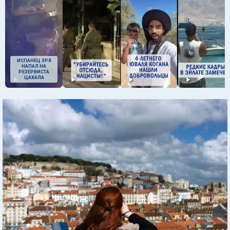
ИСПАНЕЦ ЗРЯ
НАПАЛ НА
РЕЗЕРВИСТА
ЦАХАЛА