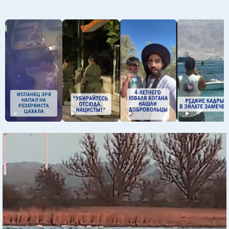
ИСПАНЕЦ ЗРЯ
НАПАЛ НА
РЕЗЕРВИСТА
ЦАХАЛА