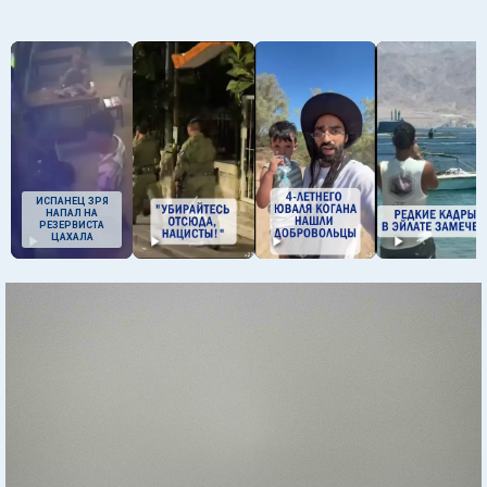
ИСПАНЕЦ ЗРЯ
НАПАЛ НА
РЕЗЕРВИСТА
ЦАХАЛА