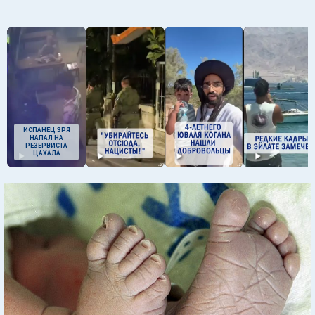
ИСПАНЕЦ ЗРЯ
НАПАЛ НА
РЕЗЕРВИСТА
ЦАХАЛА