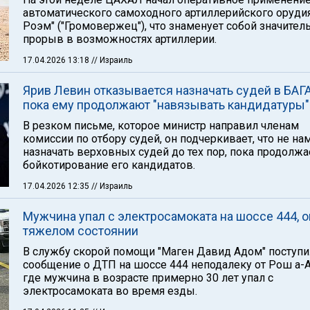
автоматического самоходного артиллерийского орудия
Роэм" ("Громовержец"), что знаменует собой значите
прорыв в возможностях артиллерии.
17.04.2026 13:18
// Израиль
Ярив Левин отказывается назначать судей в БАГ
пока ему продолжают "навязывать кандидатуры"
В резком письме, которое министр направил членам
комиссии по отбору судей, он подчеркивает, что не на
назначать верховных судей до тех пор, пока продолжа
бойкотирование его кандидатов.
17.04.2026 12:35
// Израиль
Мужчина упал с электросамоката на шоссе 444, о
тяжелом состоянии
В службу скорой помощи "Маген Давид Адом" поступ
сообщение о ДТП на шоссе 444 неподалеку от Рош а-А
где мужчина в возрасте примерно 30 лет упал с
электросамоката во время езды.