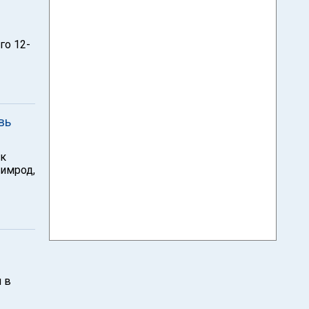
го 12-
вь
ик
Нимрод,
 в