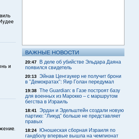
раиль
 Иудее
ВАЖНЫЕ НОВОСТИ
В деле об убийстве Эльдара Даяна
20:47
онь и
появился свидетель
Эйнав Ценгаукер не получит брони
20:13
в "Демократах": Яир Голан передумал
The Guardian: в Газе построят базу
19:38
для военных из Марокко – с маршрутом
бегства в Израиль
Эрдан и Эдельштейн создали новую
18:41
партию: "Ликуд" больше не представляет
правых
ожение.
Юношеская сборная Израиля по
18:24
гандболу впервые вышла на чемпионат