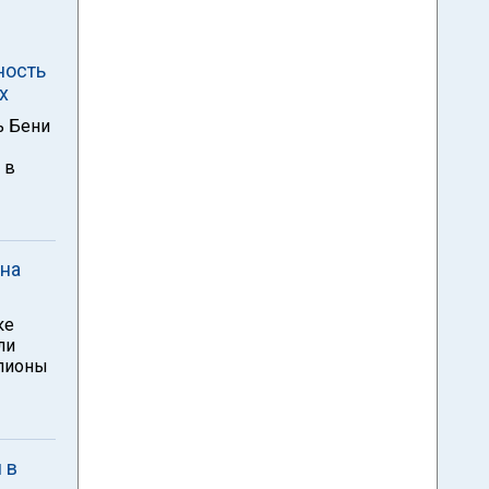
ность
х
ь Бени
 в
 на
ке
ли
ллионы
 в