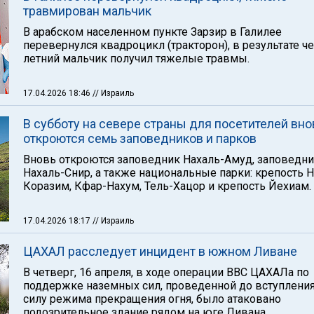
травмирован мальчик
В арабском населенном пункте Зарзир в Галилее
перевернулся квадроцикл (тракторон), в результате че
летний мальчик получил тяжелые травмы.
17.04.2026 18:46
// Израиль
В субботу на севере страны для посетителей вно
откроются семь заповедников и парков
Вновь откроются заповедник Нахаль-Амуд, заповедн
Нахаль-Снир, а также национальные парки: крепость 
Коразим, Кфар-Нахум, Тель-Хацор и крепость Йехиам.
17.04.2026 18:17
// Израиль
ЦАХАЛ расследует инцидент в южном Ливане
В четверг, 16 апреля, в ходе операции ВВС ЦАХАЛа по
поддержке наземных сил, проведенной до вступления
силу режима прекращения огня, было атаковано
подозрительное здание рядом на юге Ливана.