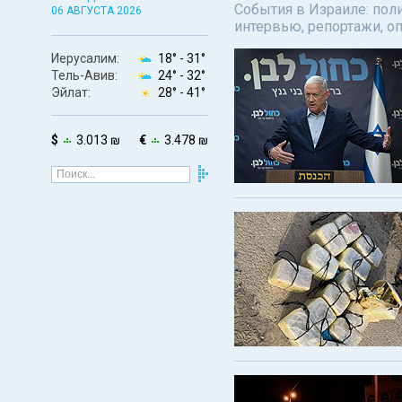
События в Израиле: поли
06 АВГУСТА 2026
интервью, репортажи, о
Иерусалим:
18° -
31°
Тель-Авив:
24° -
32°
Эйлат:
28° -
41°
$
3.013 ₪
€
3.478 ₪