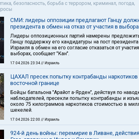
тика, безопасность, борьба с террором, криминал, погода,
просы
СМИ: лидеры оппозиции предлагают Ганцу долж
президента в обмен на отказ от участия в выбора
Лидеры оппозиционных партий намерены предложит
Ганцу поддержку его кандидатуры на пост президента
Израиля в обмен на его согласие отказаться от участия
выборах, сообщает "Кан".
17.04.2026 23:34
// Израиль
ЦАХАЛ пресек попытку контрабанды наркотиков
восточной границе
Бойцы батальона "Арайот а-Ярден", действуя по навод
наблюдателей, пресекли попытку контрабанды и изъя
около 75 килограммов наркотиков стоимостью в ми
шекелей.
17.04.2026 22:00
// Израиль
924-й день войны: перемирие в Ливане, действия