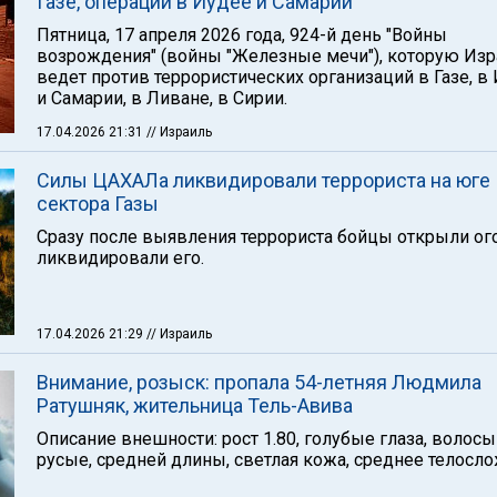
Газе, операции в Иудее и Самарии
Пятница, 17 апреля 2026 года, 924-й день "Войны
возрождения" (войны "Железные мечи"), которую Из
ведет против террористических организаций в Газе, в
и Самарии, в Ливане, в Сирии.
17.04.2026 21:31
// Израиль
Силы ЦАХАЛа ликвидировали террориста на юге
сектора Газы
Сразу после выявления террориста бойцы открыли ог
ликвидировали его.
17.04.2026 21:29
// Израиль
Внимание, розыск: пропала 54-летняя Людмила
Ратушняк, жительница Тель-Авива
Описание внешности: рост 1.80, голубые глаза, волосы
русые, средней длины, светлая кожа, среднее телосл