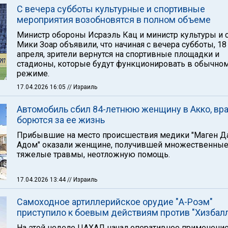
С вечера субботы культурные и спортивные
мероприятия возобновятся в полном объеме
Министр обороны Исраэль Кац и министр культуры и 
Мики Зоар объявили, что начиная с вечера субботы, 18
апреля, зрители вернутся на спортивные площадки и
стадионы, которые будут функционировать в обычно
режиме.
17.04.2026 16:05
// Израиль
Автомобиль сбил 84-летнюю женщину в Акко, вр
борются за ее жизнь
Прибывшие на место происшествия медики "Маген Д
Адом" оказали женщине, получившей множественны
тяжелые травмы, неотложную помощь.
17.04.2026 13:44
// Израиль
Самоходное артиллерийское орудие "А-Роэм"
приступило к боевым действиям против "Хизбал
На этой неделе ЦАХАЛ начал оперативное применени