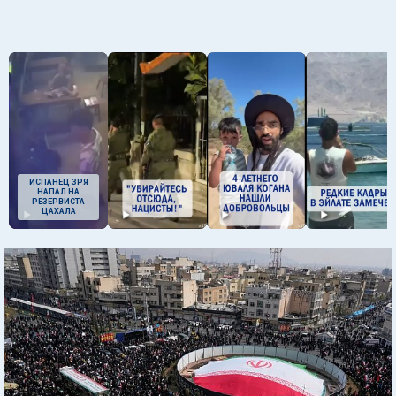
ИСПАНЕЦ ЗРЯ
НАПАЛ НА
РЕЗЕРВИСТА
ЦАХАЛА