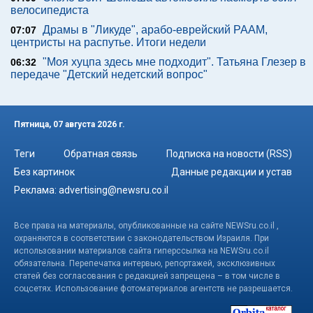
велосипедиста
Драмы в "Ликуде", арабо-еврейский РААМ,
07:07
центристы на распутье. Итоги недели
"Моя хуцпа здесь мне подходит". Татьяна Глезер в
06:32
передаче "Детский недетский вопрос"
Пятница, 07 августа 2026 г.
Теги
Обратная связь
Подписка на новости (RSS)
Без картинок
Данные редакции и устав
Реклама:
advertising@newsru.co.il
Все права на материалы, опубликованные на сайте NEWSru.co.il ,
охраняются в соответствии с законодательством Израиля. При
использовании материалов сайта гиперссылка на NEWSru.co.il
обязательна. Перепечатка интервью, репортажей, эксклюзивных
статей без согласования с редакцией запрещена – в том числе в
соцсетях. Использование фотоматериалов агентств не разрешается.