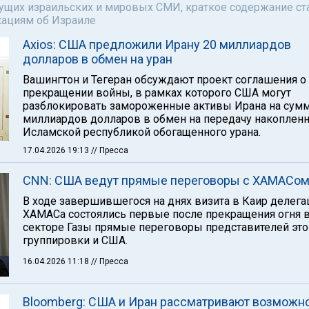
щих израильских и мировых СМИ, краткое содержание ста
кациям об Израиле
Axios: США предложили Ирану 20 миллиардов
долларов в обмен на уран
Вашингтон и Тегеран обсуждают проект соглашения о
прекращении войны, в рамках которого США могут
разблокировать замороженные активы Ирана на сумм
миллиардов долларов в обмен на передачу накоплен
Исламской республикой обогащенного урана.
17.04.2026 19:13
// Пресса
CNN: США ведут прямые переговоры с ХАМАСо
В ходе завершившегося на днях визита в Каир делега
ХАМАСа состоялись первые после прекращения огня 
секторе Газы прямые переговоры представителей это
группировки и США.
16.04.2026 11:18
// Пресса
Bloomberg: США и Иран рассматривают возможн