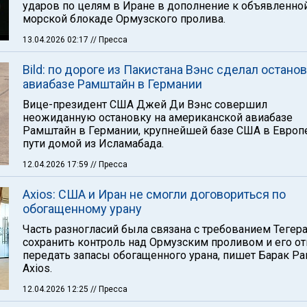
ударов по целям в Иране в дополнение к объявленно
морской блокаде Ормузского пролива.
13.04.2026 02:17
// Пресса
Bild: по дороге из Пакистана Вэнс сделал останов
авиабазе Рамштайн в Германии
Вице-президент США Джей Ди Вэнс совершил
неожиданную остановку на американской авиабазе
Рамштайн в Германии, крупнейшей базе США в Европе
пути домой из Исламабада.
12.04.2026 17:59
// Пресса
Axios: США и Иран не смогли договориться по
обогащенному урану
Часть разногласий была связана с требованием Тегер
сохранить контроль над Ормузским проливом и его о
передать запасы обогащенного урана, пишет Барак Ра
Axios.
12.04.2026 12:25
// Пресса