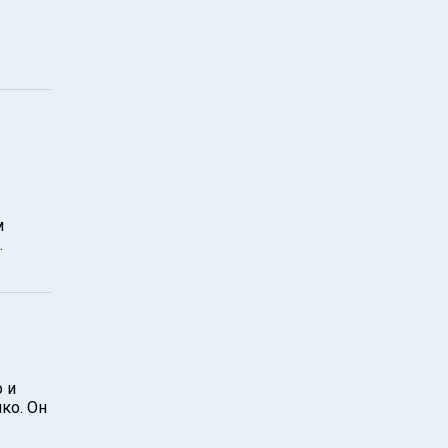
м
.
 и
ко. Он