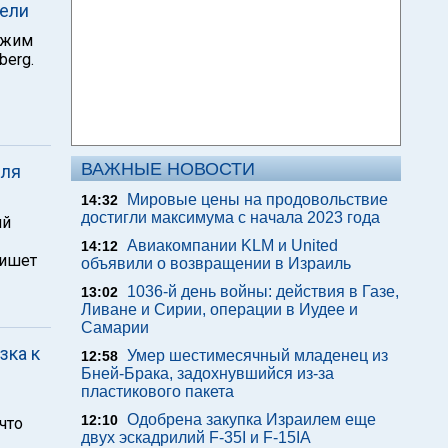
дели
ежим
berg.
ВАЖНЫЕ НОВОСТИ
для
Мировые цены на продовольствие
14:32
достигли максимума с начала 2023 года
ий
Авиакомпании KLM и United
14:12
пишет
объявили о возвращении в Израиль
1036-й день войны: действия в Газе,
13:02
Ливане и Сирии, операции в Иудее и
Самарии
зка к
Умер шестимесячный младенец из
12:58
Бней-Брака, задохнувшийся из-за
пластикового пакета
Одобрена закупка Израилем еще
12:10
что
двух эскадрилий F-35I и F-15IA