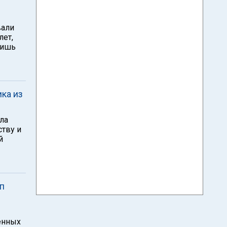
вали
лет,
лишь
ика из
ла
тву и
й
п
енных