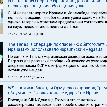
NYT: на переговорах с Ираном не договорились о
сроках прекращения обогащения урана
США на переговорах с Ираном в Исламабаде потребо
полного прекращения обогащения урана сроком на 20 
однако Тегеран в ответном предложении согласился 
на паузу продолжительностью до 5 лет.
14.04.2026 02:13
// Пресса
The Times: в операции по спасению сбитого летч
Ирана ЦРУ использовало израильский Pegasus
По данным Times, американская разведка использова
Pegasus для рассылки сообщений иранскому руководс
оперативникам КСИР с информацией о том, что сбиты
лётчик уже найден.
13.04.2026 07:47
// Пресса
WSJ: помимо блокады Ормузского пролива, Трам
обдумывает "ограниченные удары" по Ирану
Президент США Дональд Трамп и его советники
рассматривают возможность возобновления огранич