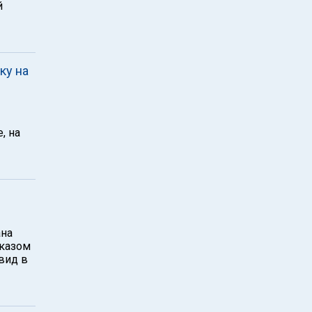
й
ку на
, на
ана
тказом
вид в