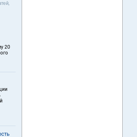
тей,
у 20
ного
м
ции
в
й
ость