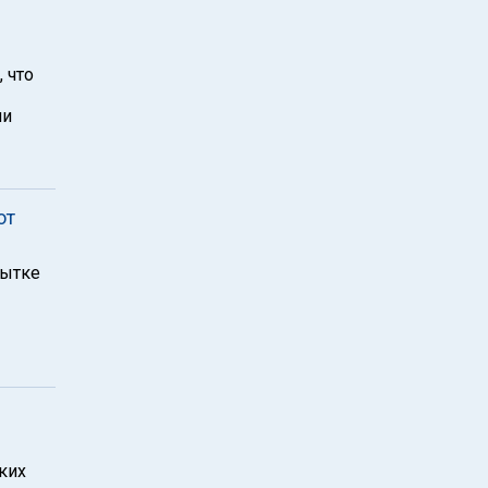
 что
ли
от
пытке
ких