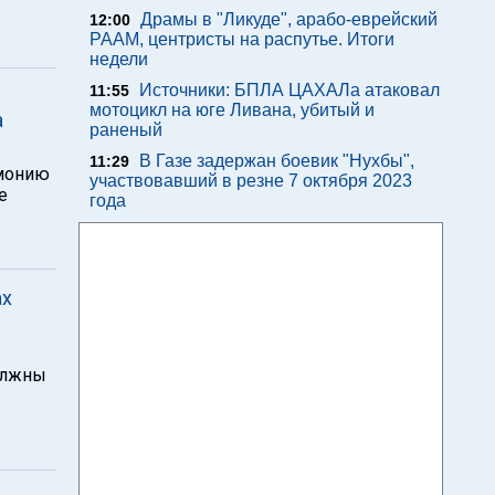
Драмы в "Ликуде", арабо-еврейский
12:00
РААМ, центристы на распутье. Итоги
недели
Источники: БПЛА ЦАХАЛа атаковал
11:55
мотоцикл на юге Ливана, убитый и
а
раненый
В Газе задержан боевик "Нухбы",
11:29
емонию
участвовавший в резне 7 октября 2023
е
года
ах
олжны