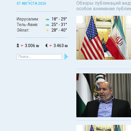
Обзоры публикаций веду
07 АВГУСТА 2026
особое внимание публи
Иерусалим:
18° -
29°
Тель-Авив:
25° -
31°
Эйлат:
28° -
40°
$
3.006 ₪
€
3.463 ₪