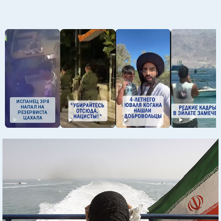
ИСПАНЕЦ ЗРЯ
НАПАЛ НА
РЕЗЕРВИСТА
ЦАХАЛА