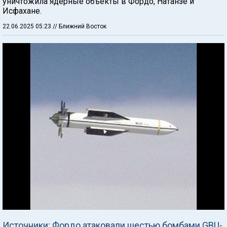
уничтожила ядерные объекты в Фордо, Натанзе и
Исфахане.
22.06.2025 05:23
// Ближний Восток
Источники: Фордо атаковали шестью бомбами GBU-