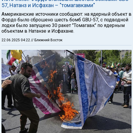
57, Натанз и Исфахан – "томагавками"
Американские источники сообщают: на ядерный объект в
Фордо было сброшено шесть бомб GBU-57, с подводной
лодки было запущено 30 ракет "Томагавк" по ядерным
объектам в Натанзе и Исфахане.
22.06.2025 04:22
// Ближний Восток