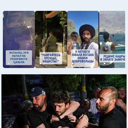
ИСПАНЕЦ ЗРЯ
НАПАЛ НА
РЕЗЕРВИСТА
ЦАХАЛА