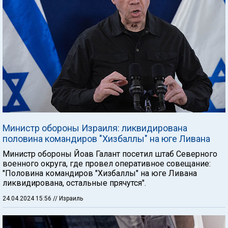
Министр обороны Израиля: ликвидирована
половина командиров "Хизбаллы" на юге Ливана
Министр обороны Йоав Галант посетил штаб Северного
военного округа, где провел оперативное совещание:
"Половина командиров "Хизбаллы" на юге Ливана
ликвидирована, остальные прячутся".
24.04.2024 15:56
// Израиль