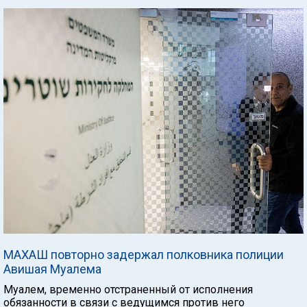
МАХАШ повторно задержал полковника полиции
Авишая Муалема
Муалем, временно отстраненный от исполнения
обязанности в связи с ведущимся против него