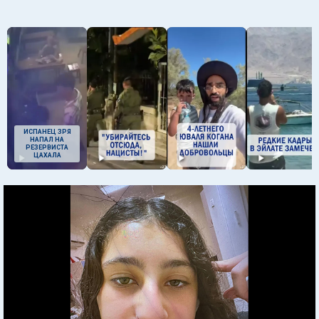
ИСПАНЕЦ ЗРЯ
НАПАЛ НА
РЕЗЕРВИСТА
ЦАХАЛА