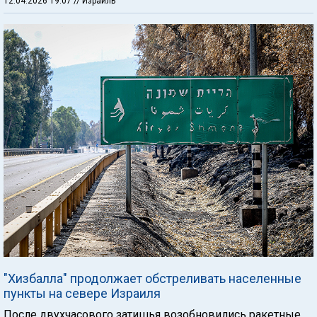
12.04.2026 19:07
// Израиль
"Хизбалла" продолжает обстреливать населенные
пункты на севере Израиля
После двухчасового затишья возобновились ракетные