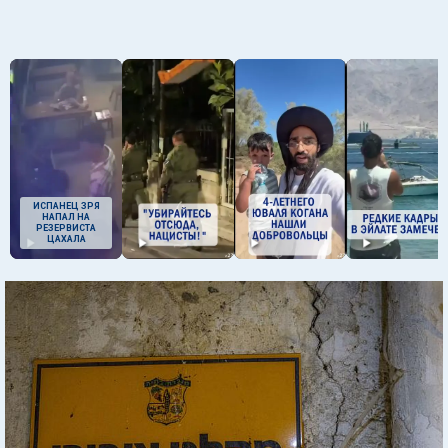
ИСПАНЕЦ ЗРЯ
НАПАЛ НА
РЕЗЕРВИСТА
ЦАХАЛА