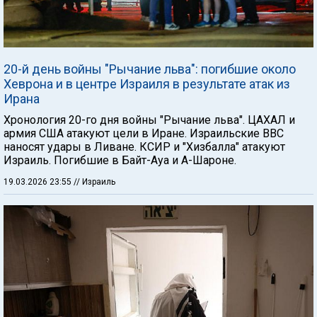
20-й день войны "Рычание льва": погибшие около
Хеврона и в центре Израиля в результате атак из
Ирана
Хронология 20-го дня войны "Рычание льва". ЦАХАЛ и
армия США атакуют цели в Иране. Израильские ВВС
наносят удары в Ливане. КСИР и "Хизбалла" атакуют
Израиль. Погибшие в Байт-Ауа и А-Шароне.
19.03.2026 23:55
// Израиль