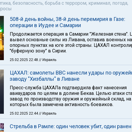
тика, безопасность, борьба с террором, криминал, погода,
просы
508-й день войны, 38-й день перемирия в Газе:
операции в Иудее и Самарии
Продолжается операция в Самарии "Железная стена".
вывел основные силы из Ливана, оставив военных на
опорных пунктах на юге этой страны. ЦАХАЛ контроли
"буферную зону" в Сирии.
25.02.2025 22:48
// Израиль
ЦАХАЛ: самолеты ВВС нанесли удары по оруже
заводу "Хизбаллы" в Ливане
Пресс-служба ЦАХАЛа подтвердила факт нанесения
авиаударов по целям в долине Бекаа. Целью атаки ст
завод по производству оружия и оружейный склад, на
которых была замечена активность боевиков.
25.02.2025 22:44
// Израиль
Стрельба в Рамле: один человек убит, один ранен