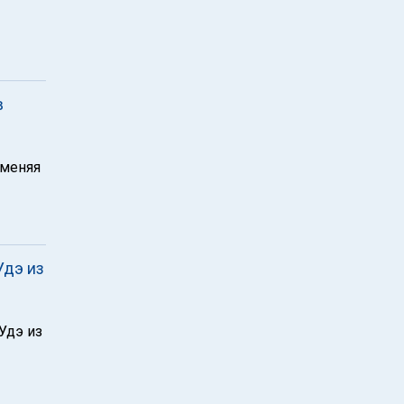
в
именяя
Удэ из
Удэ из