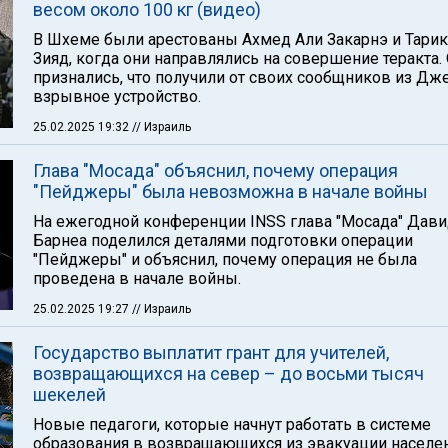
весом около 100 кг (видео)
В Шхеме были арестованы Ахмед Али Закарнэ и Тарик
Зияд, когда они направлялись на совершение теракта.
признались, что получили от своих сообщников из Дж
взрывное устройство.
25.02.2025 19:32
// Израиль
Глава "Мосада" объяснил, почему операция
"Пейджеры" была невозможна в начале войны
На ежегодной конференции INSS глава "Мосада" Дав
Барнеа поделился деталями подготовки операции
"Пейджеры" и объяснил, почему операция не была
проведена в начале войны.
25.02.2025 19:27
// Израиль
Государство выплатит грант для учителей,
возвращающихся на север – до восьми тысяч
шекелей
Новые педагоги, которые начнут работать в системе
образования в возвращающихся из эвакуации населе