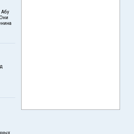
 Абу
 Они
енина
ид
нных