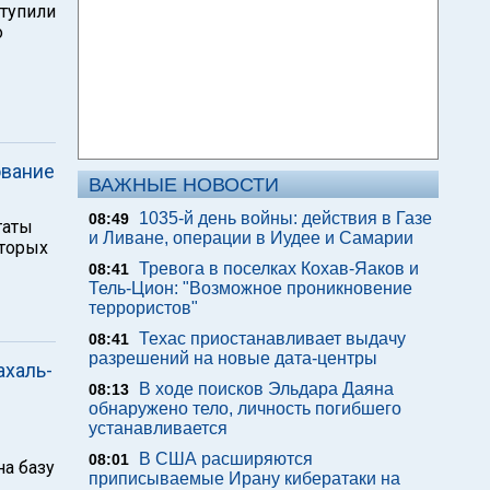
ступили
о
ование
ВАЖНЫЕ НОВОСТИ
1035-й день войны: действия в Газе
08:49
таты
и Ливане, операции в Иудее и Самарии
оторых
Тревога в поселках Кохав-Яаков и
08:41
Тель-Цион: "Возможное проникновение
террористов"
Техас приостанавливает выдачу
08:41
разрешений на новые дата-центры
ахаль-
В ходе поисков Эльдара Даяна
08:13
обнаружено тело, личность погибшего
устанавливается
В США расширяются
08:01
на базу
приписываемые Ирану кибератаки на