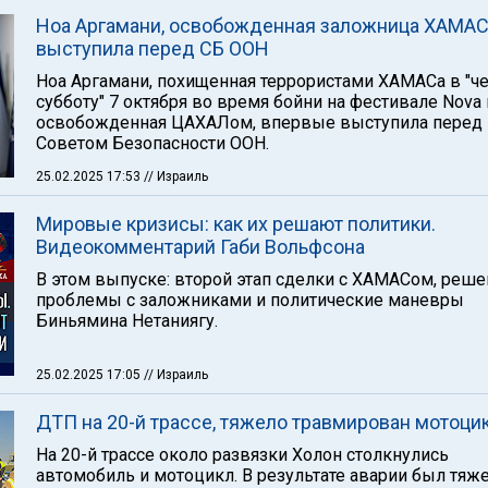
Ноа Аргамани, освобожденная заложница ХАМАС
выступила перед СБ ООН
Ноа Аргамани, похищенная террористами ХАМАСа в "ч
субботу" 7 октября во время бойни на фестивале Nova 
освобожденная ЦАХАЛом, впервые выступила перед
Советом Безопасности ООН.
25.02.2025 17:53
// Израиль
Мировые кризисы: как их решают политики.
Видеокомментарий Габи Вольфсона
В этом выпуске: второй этап сделки с ХАМАСом, реш
проблемы с заложниками и политические маневры
Биньямина Нетаниягу.
25.02.2025 17:05
// Израиль
ДТП на 20-й трассе, тяжело травмирован мотоци
На 20-й трассе около развязки Холон столкнулись
автомобиль и мотоцикл. В результате аварии был тяж