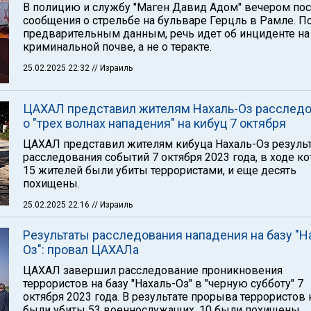
В полицию и службу "Маген Давид Адом" вечером по
сообщения о стрельбе на бульваре Герцль в Рамле. П
предварительным данным, речь идет об инциденте на
криминальной почве, а не о теракте.
25.02.2025 22:32
// Израиль
ЦАХАЛ представил жителям Нахаль-Оз расслед
о "трех волнах нападения" на кибуц 7 октября
ЦАХАЛ представил жителям кибуца Нахаль-Оз резуль
расследования событий 7 октября 2023 года, в ходе к
15 жителей были убиты террористами, и еще десять
похищены.
25.02.2025 22:16
// Израиль
Результаты расследования нападения на базу "Н
Оз": провал ЦАХАЛа
ЦАХАЛ завершил расследование проникновения
террористов на базу "Нахаль-Оз" в "черную субботу" 7
октября 2023 года. В результате прорыва террористов 
были убиты 53 военнослужащих, 10 были похищены.