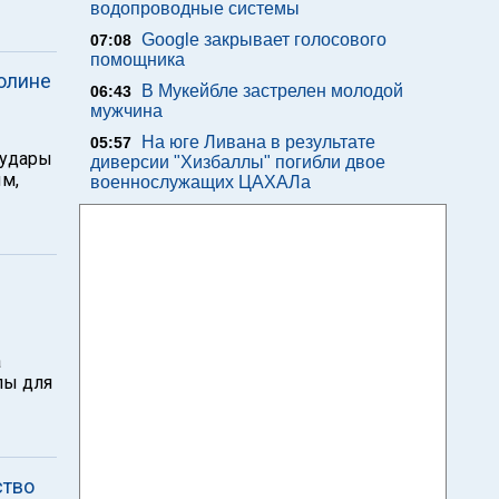
водопроводные системы
Google закрывает голосового
07:08
помощника
олине
В Мукейбле застрелен молодой
06:43
мужчина
На юге Ливана в результате
05:57
 удары
диверсии "Хизбаллы" погибли двое
ым,
военнослужащих ЦАХАЛа
а
лы для
ство