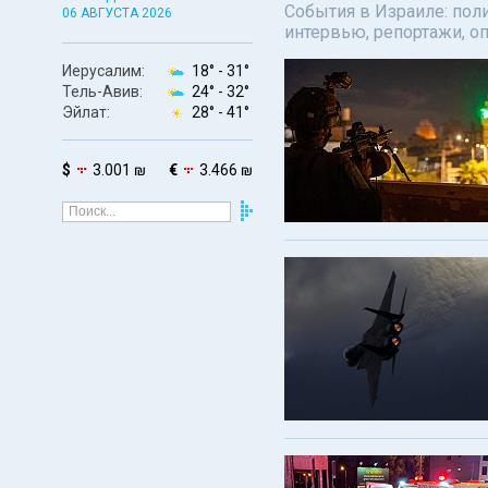
События в Израиле: поли
06 АВГУСТА 2026
интервью, репортажи, о
Иерусалим:
18° -
31°
Тель-Авив:
24° -
32°
Эйлат:
28° -
41°
$
3.001 ₪
€
3.466 ₪