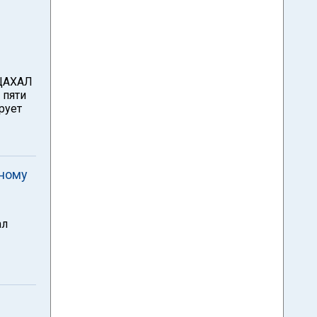
 ЦАХАЛ
 пяти
рует
йному
ал