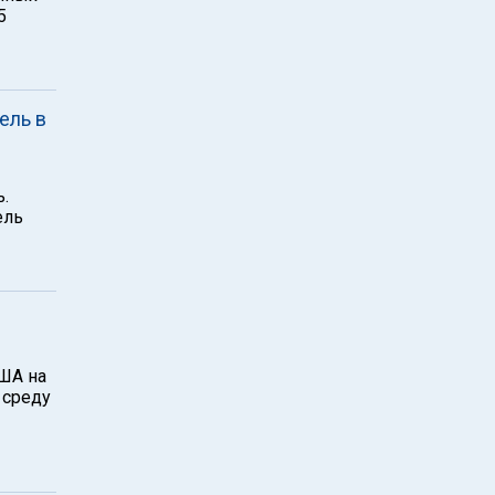
5
ель в
.
ель
ША на
 среду