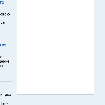
то
в свою
щил
 из
 о
щение
но
и трех
Ган-