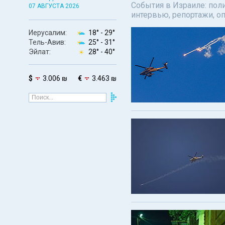
События в Израиле: поли
07 АВГУСТА 2026
интервью, репортажи, о
Иерусалим:
18° -
29°
Тель-Авив:
25° -
31°
Эйлат:
28° -
40°
$
3.006 ₪
€
3.463 ₪