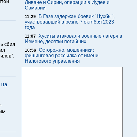
этой
Ливане и Сирии, операции в Иудее и
Самарии
В Газе задержан боевик "Нухбы",
11:29
участвовавший в резне 7 октября 2023
года
Хуситы атаковали военные лагеря в
11:07
Йемене, десятки погибших
ь сбил
ил
Осторожно, мошенники:
10:56
илов".
фишинговая рассылка от имени
Налогового управления
 на
е
им.