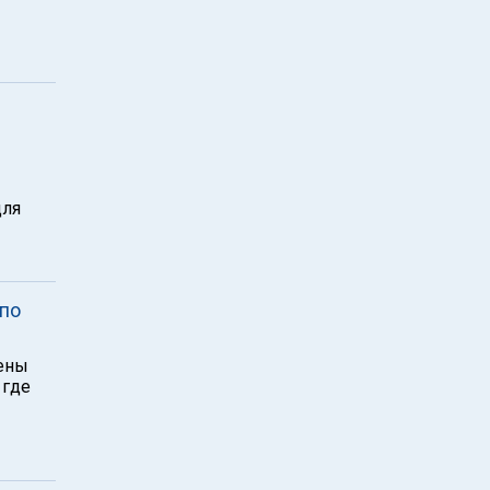
для
 по
лены
 где