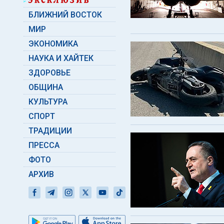
БЛИЖНИЙ ВОСТОК
МИР
ЭКОНОМИКА
НАУКА И ХАЙТЕК
ЗДОРОВЬЕ
ОБЩИНА
КУЛЬТУРА
СПОРТ
ТРАДИЦИИ
ПРЕССА
ФОТО
АРХИВ