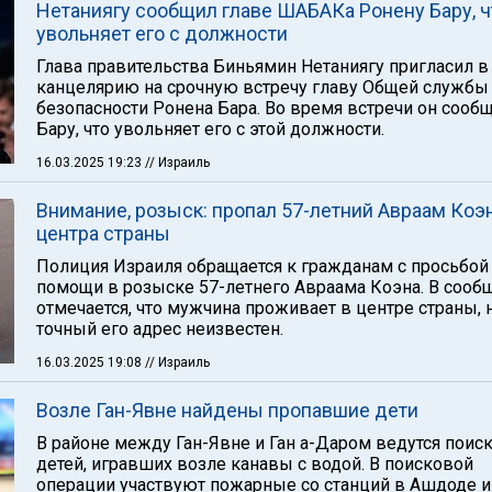
Нетаниягу сообщил главе ШАБАКа Ронену Бару, ч
увольняет его с должности
Глава правительства Биньямин Нетаниягу пригласил 
канцелярию на срочную встречу главу Общей службы
безопасности Ронена Бара. Во время встречи он сооб
Бару, что увольняет его с этой должности.
16.03.2025 19:23
// Израиль
Внимание, розыск: пропал 57-летний Авраам Коэн
центра страны
Полиция Израиля обращается к гражданам с просьбой
помощи в розыске 57-летнего Авраама Коэна. В сооб
отмечается, что мужчина проживает в центре страны, 
точный его адрес неизвестен.
16.03.2025 19:08
// Израиль
Возле Ган-Явне найдены пропавшие дети
В районе между Ган-Явне и Ган а-Даром ведутся поиск
детей, игравших возле канавы с водой. В поисковой
операции участвуют пожарные со станций в Ашдоде и 