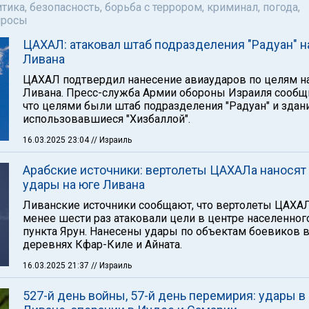
тика, безопасность, борьба с террором, криминал, погода,
просы
ЦАХАЛ: атаковал штаб подразделения "Радуан" н
Ливана
ЦАХАЛ подтвердил нанесение авиаударов по целям н
Ливана. Пресс-служба Армии обороны Израиля сообщ
что целями были штаб подразделения "Радуан" и здани
использовавшиеся "Хизбаллой".
16.03.2025 23:04
// Израиль
Арабские источники: вертолеты ЦАХАЛа наносят
удары на юге Ливана
Ливанские источники сообщают, что вертолеты ЦАХА
менее шести раз атаковали цели в центре населенног
пункта Ярун. Нанесены удары по объектам боевиков 
деревнях Кфар-Киле и Айната.
16.03.2025 21:37
// Израиль
527-й день войны, 57-й день перемирия: удары в 