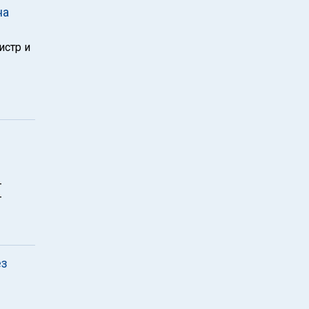
на
истр и
т
т
ез