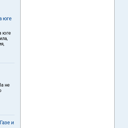
а юге
а юге
ила,
я,
Ла не
о
в
Газе и