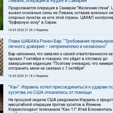
Ливане, операции в Иудее и Самарии
Продолжается операция в Самарии "Железная стена".
вывел основные силы из Ливана, оставив военных на
опорных пунктах на юге этой страны. ЦАХАЛ контроли
"буферную зону" в Сирии.
16.03.2025 21:30
// Израиль
Глава ШАБАКа Ронен Бар: "Требование премьеро
личного доверия – неприемлемо и незаконно"
Бар напомнил, что заявлял о своей ответственности за
провал 7 октября и говорил, что уйдет в отставку до
завершения каденции: "Поэтому очевидно, что намер
отстранить меня не связано с 7 октября".
16.03.2025 21:18
// Израиль
"Кан": Израиль хотел присоединиться к ударам п
хуситам, но США отказались от помощи
На прошлой неделе США уведомили Израиль о предс
масштабной операции против хуситов в Йемене.
Корреспондент телеканала "Кан-11" Итай Блюменталь