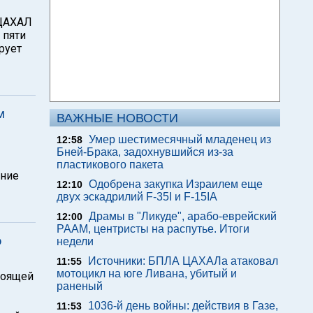
 ЦАХАЛ
 пяти
рует
м
ВАЖНЫЕ НОВОСТИ
Умер шестимесячный младенец из
12:58
Бней-Брака, задохнувшийся из-за
пластикового пакета
ение
Одобрена закупка Израилем еще
12:10
двух эскадрилий F-35I и F-15IA
Драмы в "Ликуде", арабо-еврейский
12:00
РААМ, центристы на распутье. Итоги
о
недели
Источники: БПЛА ЦАХАЛа атаковал
11:55
мотоцикл на юге Ливана, убитый и
тоящей
раненый
1036-й день войны: действия в Газе,
11:53