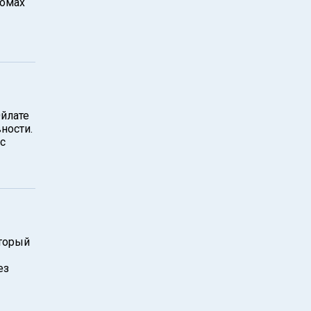
домах
Эйлате
ности.
ас
торый
ез