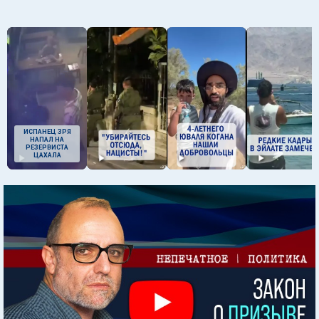
ИСПАНЕЦ ЗРЯ
НАПАЛ НА
РЕЗЕРВИСТА
ЦАХАЛА