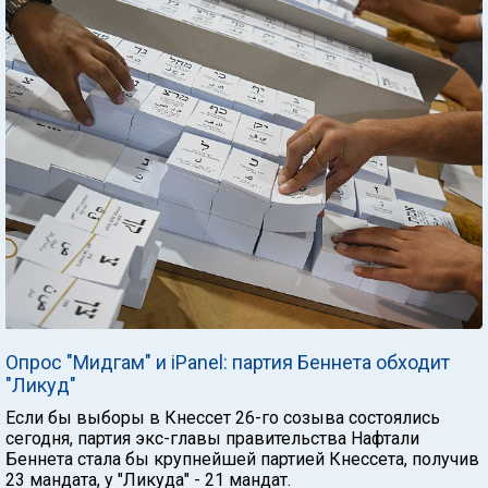
Опрос "Мидгам" и iPanel: партия Беннета обходит
"Ликуд"
Если бы выборы в Кнессет 26-го созыва состоялись
сегодня, партия экс-главы правительства Нафтали
Беннета стала бы крупнейшей партией Кнессета, получив
23 мандата, у "Ликуда" - 21 мандат.