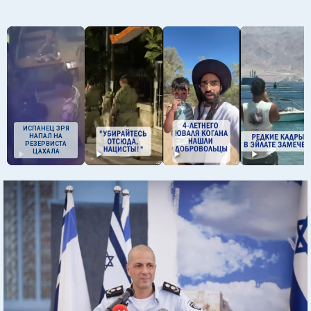
ИСПАНЕЦ ЗРЯ
НАПАЛ НА
РЕЗЕРВИСТА
ЦАХАЛА