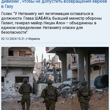
дивизии", чтобы не допустить возвращения евреев
в Газу
Голан: "У Нетаниягу нет легитимации оставаться в
должности. Глава ШАБАКа, бывший министр обороны
Галант, генерал-майор Ницан Алон – объединены в
едином определении: Нетаниягу опасен для
безопасности".
02.12.2024 15:21
// Израиль